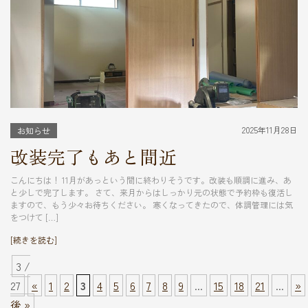
2025年11月28日
お知らせ
改装完了もあと間近
こんにちは！ 11月があっという間に終わりそうです。改装も順調に進み、あ
と少しで完了します。 さて、来月からはしっかり元の状態で予約枠も復活し
ますので、もう少々お待ちください。 寒くなってきたので、体調管理には気
をつけて […]
[続きを読む]
3 /
27
«
1
2
3
4
5
6
7
8
9
...
15
18
21
...
»
後 »