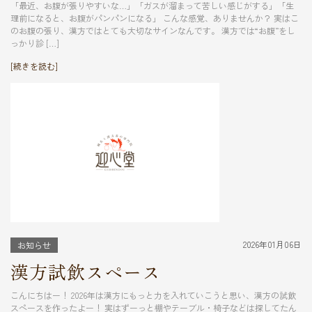
「最近、お腹が張りやすいな…」「ガスが溜まって苦しい感じがする」「生
理前になると、お腹がパンパンになる」 こんな感覚、ありませんか？ 実はこ
のお腹の張り、漢方ではとても大切なサインなんです。 漢方では“お腹”をし
っかり診 […]
[続きを読む]
2026年01月06日
お知らせ
漢方試飲スペース
こんにちはー！ 2026年は漢方にもっと力を入れていこうと思い、漢方の試飲
スペースを作ったよー！ 実はずーっと棚やテーブル・椅子などは探してたん