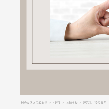
>
>
>
鍼灸と漢方の迎心堂
NEWS
お知らせ
妊活は「始める前」