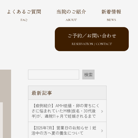
よくあるご質問
当院のご紹介
新着情報
FAQ
ABOUT
NEWS
ご予約／お問い合わせ
RESERVATION / CONTACT
検索
最新記事
【症例紹介】AMH低値・卵の育ちにく
さに悩まれていたM様(仮名・30代後
半)が、通院11ヶ月で妊娠されるまで
【2026年7月】営業日のお知らせ｜妊
活中の方へ夏の養生について