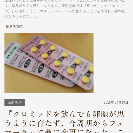
生理前になると気分が落ち込んだり、イライラしたり…そんなPMSの症状に
は、鍼灸がとても頼りになります。東洋医学では「気（き）」や「血（け
つ）」の流れ、そしてホルモンのバランスが乱れることで心や体に不調が出
ると考えられてい […]
[続きを読む]
2025年04月13日
お知らせ
『クロミッドを飲んでも卵胞が思
うように育たず、今周期からフェ
マーラって薬に変更になった。こ