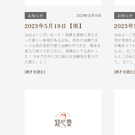
2023年05月19日
お知らせ
お知らせ
2023年5月19日【雨】
2023
おはよーございまーす！ 物事を真剣に考える
おはよーご
って新しい発見があるよね。 昨日の治療では
気が気持ち
いつも別の目的で使う治療のやり方を、視点を
の集まり？
変えて取り入れてみた。 結果はとても良かっ
んよ。 そこ
た！ 今までのやり方に新たな治療法を見つけ
んとこのお
た感じ。 […]
て。 え？ […
[続きを読む]
[続きを読む]