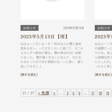
2023年05月13日
お知らせ
お知らせ
2023年5月13日【雨】
2023
おはよーございまーす！ 昨日なんか腰に違和
おはよーご
感あるなー。って夕方くらいに感じて、そこか
の格闘だっ
ら少しずつ症状が悪化。 腰が伸ばせない状態
けどね。死
になった。 腰が痛くなることなんて、なかな
ら結構元気
かなかったので何が原因かなーっと思い、振り
に入ったの
返ってみる […]
ったかと思 [
[続きを読む]
[続きを読む]
21 / 27
« 先頭
«
...
3
6
9
...
17
18
19