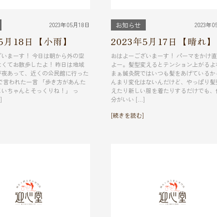
2023年05月18日
2023年0
お知らせ
年5月18日【小雨】
2023年5月17日【晴れ】
ざいまーす！ 今日は朝から外の空
おはよーございまーす！ パーマをかけ
よくてお散歩したよ！ 昨日は地域
よー。髪型変えるとテンション上がるよ
が夜あって、近くの公民館に行った
まぁ鍼灸院ではいつも髪をあげているか
で言われた一言 「歩き方があんた
んまり変化はないんだけど、やっぱり髪
じいちゃんとそっくりね！」 っ
えたり新しい服を着たりするだけでも、
]
分がいい […]
[続きを読む]