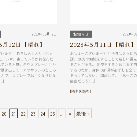
2023年05月12日
2023年0
お知らせ
年5月12日【晴れ】
2023年5月11日【晴れ】
ざいます！ 昨日は久しぶりに虫と
おはよーございまーす！ 今日は久々に
た。 いや、虫っていうか蛇なんだ
話。 漢方の勉強をすることで新しい視
んでいると思いきやスプレーかけた
ることがある。 治療をするためにまず
で動き出してドアのサッシのところ
するのだが、身体の所見が必ずしも全て
。んで、スプレーでお亡くなりにな
るわけではない。 問診して、「あーこ
…]
瘀血だろう […]
[続きを読む]
20
21
22
23
24
25
...
»
最後 »