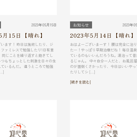
2023年05月15日
2023年0
お知らせ
年5月15日【晴れ】
2023年5月14日【晴れ】
ざいます！ 昨日は施術したり、ジ
おはよーございまーす！ 腰は完全に治
、ファミレスで勉強したり1日有意
たー！やっぱり早期治療だね！ 毎日温
。 同じことを繰り返すと飽きてし
ているのもいいんだろうね。湯治って昔
いつもちょっとした刺激を日々の生
るじゃん。 中々自分一人だと、お風呂
れているんだ。 違うところで勉強
のが面倒くさかったり、今日はいいやっ
…]
たりしてシ […]
[続きを読む]