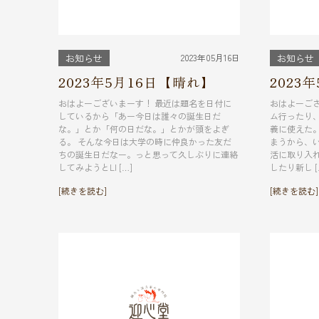
2023年05月16日
お知らせ
お知らせ
2023年5月16日【晴れ】
2023
おはよーございまーす！ 最近は題名を日付に
おはよーご
しているから「あー今日は誰々の誕生日だ
ム行ったり
な。」とか「何の日だな。」とかが頭をよぎ
義に使えた
る。 そんな今日は大学の時に仲良かった友だ
まうから、
ちの誕生日だなー。っと思って久しぶりに連絡
活に取り入
してみようとLI […]
したり新し [
[続きを読む]
[続きを読む]