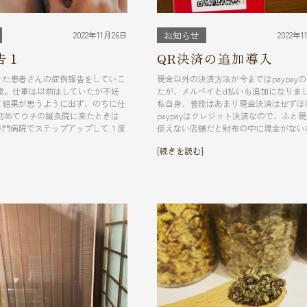
2022年11月26日
2022年1
お知らせ
告１
QR決済の追加導入
きた患者さんの症例報告をしていこ
現金以外の決済方法が今まではpaypay
6歳。仕事は以前はしていたが不妊
たが、メルペイとd払いも追加になりま
て結果が思うように出ず、のちに仕
私自身、普段はあまり現金決済はせずほ
 初めてウチの鍼灸院に来たときは
paypayはクレジット決済なので、ふと
専門病院でステップアップして１度
使えない店舗だと財布の中に現金がないな 
]
[続きを読む]