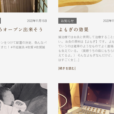
2022年11月15日
2022年
お知らせ
ろオープン出来そう
よもぎの効果
鍼治療ではお灸と併用して治療すること
い。 お灸の原料は【よもぎ】です。 よ
テンをつけて配置の決定、色んなパ
ていうのは雑草のようなものでよく道端
きた！ #不妊鍼灸 #佐賀 #佐賀鍼
も生えている。（実際うちの庭にもちら
えてるよ。） そんなよもぎなんだけど
はすごく女 […]
[続きを読む]