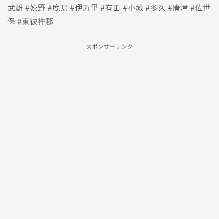
武雄 #嬉野 #鹿島 #伊万里 #有田 #小城 #多久 #唐津 #佐世
保 #東彼杵郡
スポンサーリンク