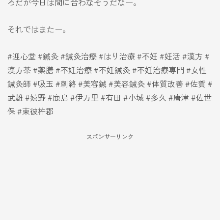
ろだが今日は間に合わなそうだなー。
それではまたー。
#迎心堂 #鍼灸 #鍼灸治療 #はり治療 #不妊 #妊活 #漢方 #
漢方茶 #薬膳 #不妊治療 #不妊鍼灸 #不妊治療専門 #女性
鍼灸師 #吸玉 #刺絡 #美容鍼 #美容鍼灸 #体質改善 #佐賀 #
武雄 #嬉野 #鹿島 #伊万里 #有田 #小城 #多久 #唐津 #佐世
保 #東彼杵郡
スポンサーリンク