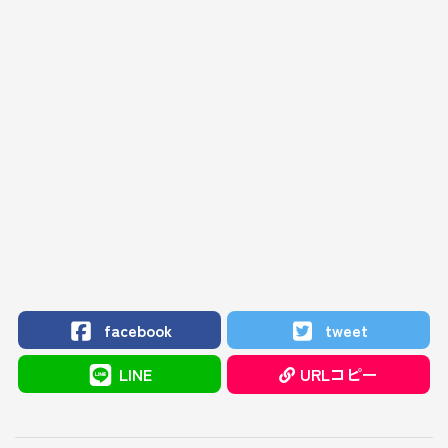
facebook
tweet
LINE
URLコピー