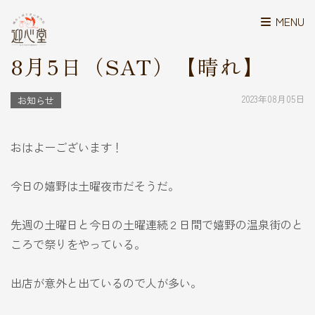
MENU
>
>
>
鍼灸と漢方の迎心堂
NEWS
お知らせ
8月5日（SAT）【晴れ】
8月5日（SAT）【晴れ】
2023年08月05日
お知らせ
おはよーございます！
今日の嬉野は土曜夜市だそうだ。
先週の土曜日と今日の土曜連続２日間で嬉野の温泉街のと
ころで祭りをやっている。
出店が意外と出ているので人が多い。