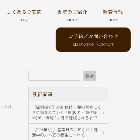
よくあるご質問
当院のご紹介
新着情報
FAQ
ABOUT
NEWS
ご予約／お問い合わせ
RESERVATION / CONTACT
検索
最新記事
4月22日
【症例紹介】AMH低値・卵の育ちにく
さに悩まれていたM様(仮名・30代後
半)が、通院11ヶ月で妊娠されるまで
【2026年7月】営業日のお知らせ｜妊
活中の方へ夏の養生について