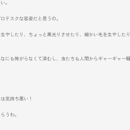
ない。
グロテスクな容姿だと思うの。
い生やしたり、ちょっと黒光りさせたり、細かい毛を生やした
んなにも怖がらなくて済むし、虫たちも人間からギャーギャー
。
のは気持ち悪い！
もらうわ。