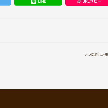
LINE
URLコピー
いつ採卵した卵