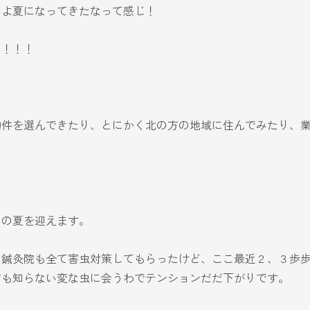
いよ夏になってきたなって感じ！
』！！！
！
物件を選んできたり、とにかく北の方の地域に住んでみたり、
負の夏を迎えます。
も鍼灸院も全て害虫対策してもらったけど、ここ最近２、３歩
前も知らない変な虫に会うわでテンションだだ下がりです。