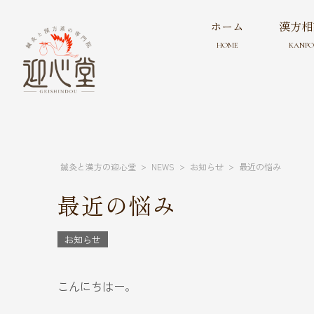
ホーム
漢方相
HOME
KANPO
>
>
>
鍼灸と漢方の迎心堂
NEWS
お知らせ
最近の悩み
最近の悩み
お知らせ
こんにちはー。